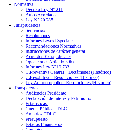
Normativa
Decreto Ley N° 211
Autos Acordados
Ley N° 20.285
Jurisprudencia
Sentencias
Resoluciones
Informes Leyes Especiales
Recomendaciones Normativas
Instrucciones de carácter general
Acuerdos Extrajudiciales
Oposiciones Artículo 39h)
Informes Ley N°19.733
C.Preventiva Central – Dictámenes (Histórico)
C.Resolutiva – Resoluciones (Histórico)
Ley Antimonopolio – Resoluciones (Histórico)
Transparencia
Audiencias Presidente
Declaración de Interés y Patrimonio
Estadísticas
Cuenta Pública TDLC
Anuarios TDLC
Presupuesto
Estados Financieros
Contratos