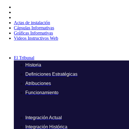
Ir
al
contenido
Actas de instalación
Cápsulas Informativas
Gráficas Informativas
Videos Instructivos Web
El Tribunal
Historia
Definiciones Estratégicas
Atribuciones
Funcionamiento
Integración Actual
Integración Histórica