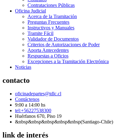
Contrataciones Públicas
Oficina Judicial
Acerca de la Tramitación
Preguntas Frecuentes
Instructivos y Manuales
Tramite Fácil
Validador de Documentos
Criterios de Autorizaciones de Poder
Aporta Antecedentes
Respuestas a Oficios
Excepciones a la Tramitación Electrónica
Noticias
contacto
oficinadepartes@tdlc.cl
Contáctenos
9:00 a 14:00 hs
tel:+56227538300
Huérfanos 670, Piso 19
&nbsp&nbsp&nbsp&nbsp&nbsp(Santiago-Chile)
link de interés