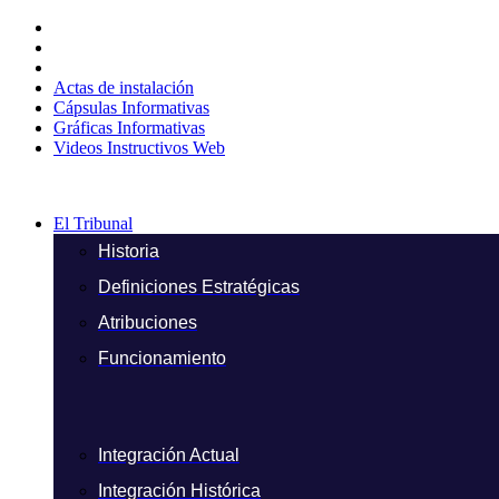
Ir
al
contenido
Actas de instalación
Cápsulas Informativas
Gráficas Informativas
Videos Instructivos Web
El Tribunal
Historia
Definiciones Estratégicas
Atribuciones
Funcionamiento
Integración Actual
Integración Histórica