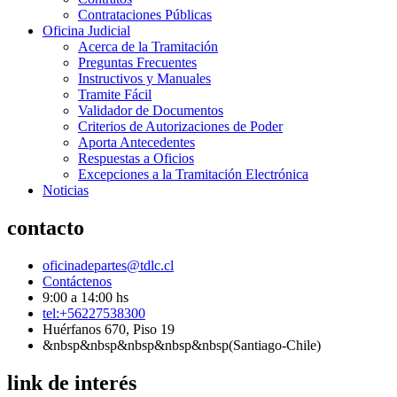
Contrataciones Públicas
Oficina Judicial
Acerca de la Tramitación
Preguntas Frecuentes
Instructivos y Manuales
Tramite Fácil
Validador de Documentos
Criterios de Autorizaciones de Poder
Aporta Antecedentes
Respuestas a Oficios
Excepciones a la Tramitación Electrónica
Noticias
contacto
oficinadepartes@tdlc.cl
Contáctenos
9:00 a 14:00 hs
tel:+56227538300
Huérfanos 670, Piso 19
&nbsp&nbsp&nbsp&nbsp&nbsp(Santiago-Chile)
link de interés