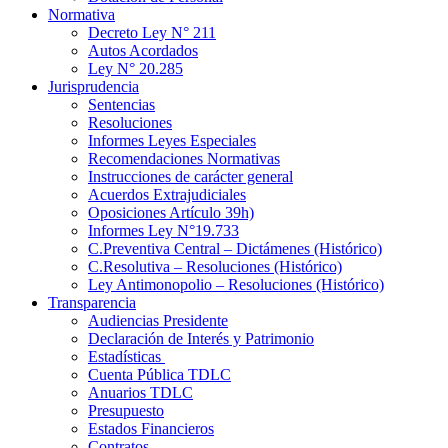
Normativa
Decreto Ley N° 211
Autos Acordados
Ley N° 20.285
Jurisprudencia
Sentencias
Resoluciones
Informes Leyes Especiales
Recomendaciones Normativas
Instrucciones de carácter general
Acuerdos Extrajudiciales
Oposiciones Artículo 39h)
Informes Ley N°19.733
C.Preventiva Central – Dictámenes (Histórico)
C.Resolutiva – Resoluciones (Histórico)
Ley Antimonopolio – Resoluciones (Histórico)
Transparencia
Audiencias Presidente
Declaración de Interés y Patrimonio
Estadísticas
Cuenta Pública TDLC
Anuarios TDLC
Presupuesto
Estados Financieros
Contratos