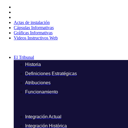
Ir
al
contenido
Actas de instalación
Cápsulas Informativas
Gráficas Informativas
Videos Instructivos Web
El Tribunal
Historia
Definiciones Estratégicas
Atribuciones
Funcionamiento
Integración Actual
Integración Histórica