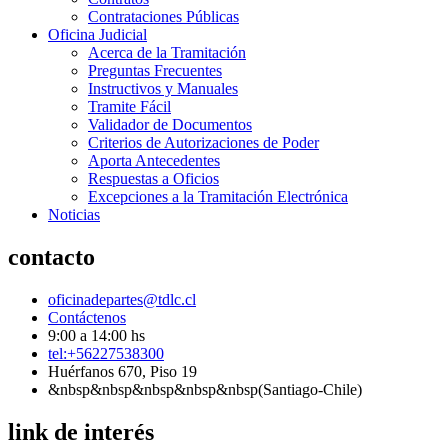
Contrataciones Públicas
Oficina Judicial
Acerca de la Tramitación
Preguntas Frecuentes
Instructivos y Manuales
Tramite Fácil
Validador de Documentos
Criterios de Autorizaciones de Poder
Aporta Antecedentes
Respuestas a Oficios
Excepciones a la Tramitación Electrónica
Noticias
contacto
oficinadepartes@tdlc.cl
Contáctenos
9:00 a 14:00 hs
tel:+56227538300
Huérfanos 670, Piso 19
&nbsp&nbsp&nbsp&nbsp&nbsp(Santiago-Chile)
link de interés