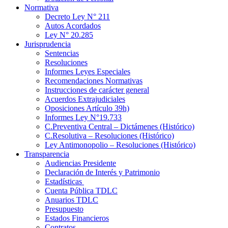
Normativa
Decreto Ley N° 211
Autos Acordados
Ley N° 20.285
Jurisprudencia
Sentencias
Resoluciones
Informes Leyes Especiales
Recomendaciones Normativas
Instrucciones de carácter general
Acuerdos Extrajudiciales
Oposiciones Artículo 39h)
Informes Ley N°19.733
C.Preventiva Central – Dictámenes (Histórico)
C.Resolutiva – Resoluciones (Histórico)
Ley Antimonopolio – Resoluciones (Histórico)
Transparencia
Audiencias Presidente
Declaración de Interés y Patrimonio
Estadísticas
Cuenta Pública TDLC
Anuarios TDLC
Presupuesto
Estados Financieros
Contratos