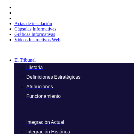
Ir
al
contenido
Actas de instalación
Cápsulas Informativas
Gráficas Informativas
Videos Instructivos Web
El Tribunal
Historia
Definiciones Estratégicas
Atribuciones
Funcionamiento
Integración Actual
Integración Histórica