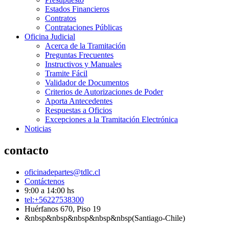
Estados Financieros
Contratos
Contrataciones Públicas
Oficina Judicial
Acerca de la Tramitación
Preguntas Frecuentes
Instructivos y Manuales
Tramite Fácil
Validador de Documentos
Criterios de Autorizaciones de Poder
Aporta Antecedentes
Respuestas a Oficios
Excepciones a la Tramitación Electrónica
Noticias
contacto
oficinadepartes@tdlc.cl
Contáctenos
9:00 a 14:00 hs
tel:+56227538300
Huérfanos 670, Piso 19
&nbsp&nbsp&nbsp&nbsp&nbsp(Santiago-Chile)