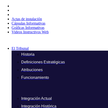
Ir
al
contenido
Actas de instalación
Cápsulas Informativas
Gráficas Informativas
Videos Instructivos Web
El Tribunal
Historia
Definiciones Estratégicas
Atribuciones
Funcionamiento
Integración Actual
Integración Histórica