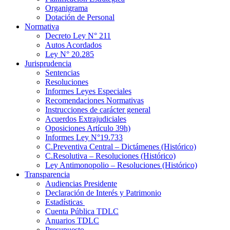
Organigrama
Dotación de Personal
Normativa
Decreto Ley N° 211
Autos Acordados
Ley N° 20.285
Jurisprudencia
Sentencias
Resoluciones
Informes Leyes Especiales
Recomendaciones Normativas
Instrucciones de carácter general
Acuerdos Extrajudiciales
Oposiciones Artículo 39h)
Informes Ley N°19.733
C.Preventiva Central – Dictámenes (Histórico)
C.Resolutiva – Resoluciones (Histórico)
Ley Antimonopolio – Resoluciones (Histórico)
Transparencia
Audiencias Presidente
Declaración de Interés y Patrimonio
Estadísticas
Cuenta Pública TDLC
Anuarios TDLC
Presupuesto