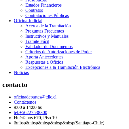
Estados Financieros
Contratos
Contrataciones Públicas
Oficina Judicial
Acerca de la Tramitación
Preguntas Frecuentes
Instructivos y Manuales
Tramite Fácil
Validador de Documentos
Criterios de Autorizaciones de Poder
Aporta Antecedentes
Respuestas a Oficios
Excepciones a la Tramitación Electrónica
Noticias
contacto
oficinadepartes@tdlc.cl
Contáctenos
9:00 a 14:00 hs
tel:+56227538300
Huérfanos 670, Piso 19
&nbsp&nbsp&nbsp&nbsp&nbsp(Santiago-Chile)