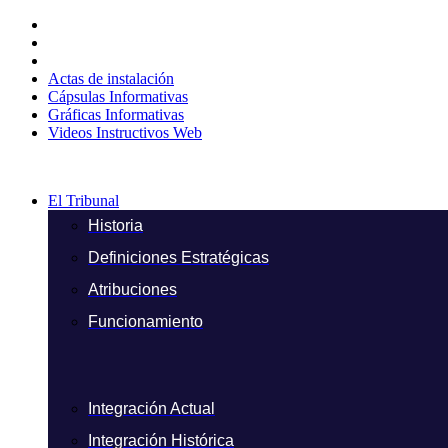
Ir
al
contenido
Actas de instalación
Cápsulas Informativas
Gráficas Informativas
Videos Instructivos Web
El Tribunal
Historia
Definiciones Estratégicas
Atribuciones
Funcionamiento
Integración Actual
Integración Histórica