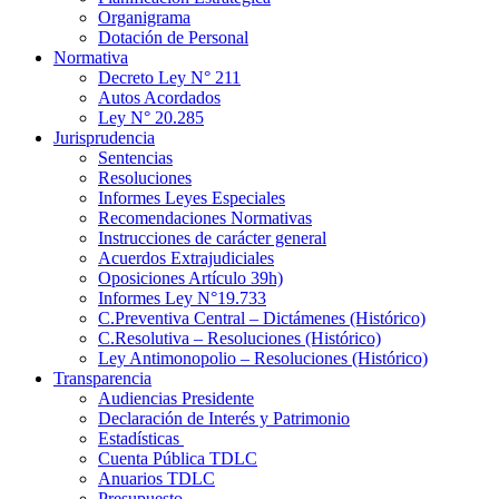
Organigrama
Dotación de Personal
Normativa
Decreto Ley N° 211
Autos Acordados
Ley N° 20.285
Jurisprudencia
Sentencias
Resoluciones
Informes Leyes Especiales
Recomendaciones Normativas
Instrucciones de carácter general
Acuerdos Extrajudiciales
Oposiciones Artículo 39h)
Informes Ley N°19.733
C.Preventiva Central – Dictámenes (Histórico)
C.Resolutiva – Resoluciones (Histórico)
Ley Antimonopolio – Resoluciones (Histórico)
Transparencia
Audiencias Presidente
Declaración de Interés y Patrimonio
Estadísticas
Cuenta Pública TDLC
Anuarios TDLC
Presupuesto