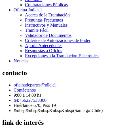
Contrataciones Públicas
Oficina Judicial
Acerca de la Tramitación
Preguntas Frecuentes
Instructivos y Manuales
Tramite Fácil
Validador de Documentos
Criterios de Autorizaciones de Poder
Aporta Antecedentes
Respuestas a Oficios
Excepciones a la Tramitación Electrónica
Noticias
contacto
oficinadepartes@tdlc.cl
Contáctenos
9:00 a 14:00 hs
tel:+56227538300
Huérfanos 670, Piso 19
&nbsp&nbsp&nbsp&nbsp&nbsp(Santiago-Chile)
link de interés