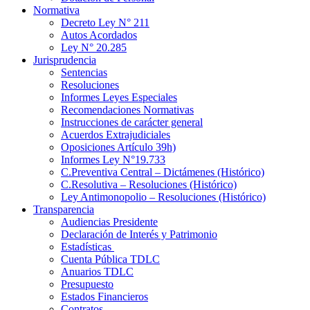
Normativa
Decreto Ley N° 211
Autos Acordados
Ley N° 20.285
Jurisprudencia
Sentencias
Resoluciones
Informes Leyes Especiales
Recomendaciones Normativas
Instrucciones de carácter general
Acuerdos Extrajudiciales
Oposiciones Artículo 39h)
Informes Ley N°19.733
C.Preventiva Central – Dictámenes (Histórico)
C.Resolutiva – Resoluciones (Histórico)
Ley Antimonopolio – Resoluciones (Histórico)
Transparencia
Audiencias Presidente
Declaración de Interés y Patrimonio
Estadísticas
Cuenta Pública TDLC
Anuarios TDLC
Presupuesto
Estados Financieros
Contratos