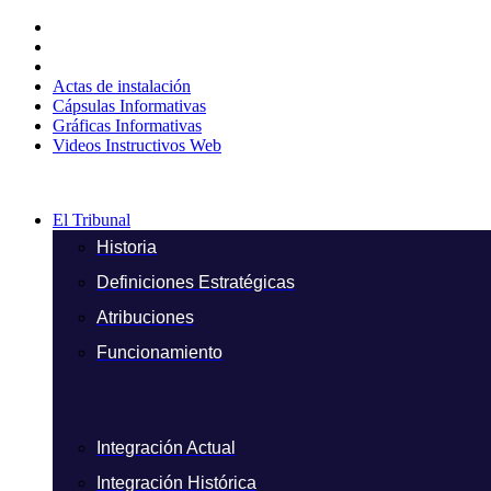
Ir
al
contenido
Actas de instalación
Cápsulas Informativas
Gráficas Informativas
Videos Instructivos Web
El Tribunal
Historia
Definiciones Estratégicas
Atribuciones
Funcionamiento
Integración Actual
Integración Histórica