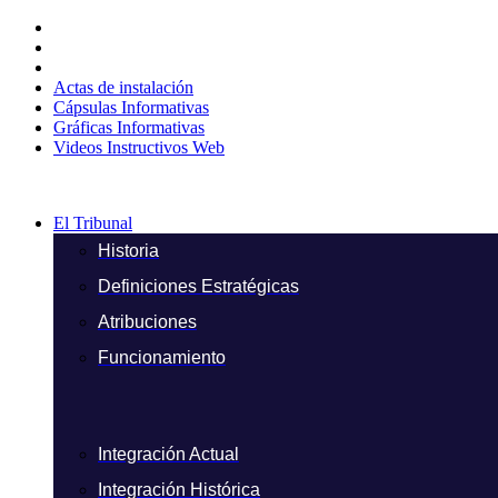
Ir
al
contenido
Actas de instalación
Cápsulas Informativas
Gráficas Informativas
Videos Instructivos Web
El Tribunal
Historia
Definiciones Estratégicas
Atribuciones
Funcionamiento
Integración Actual
Integración Histórica