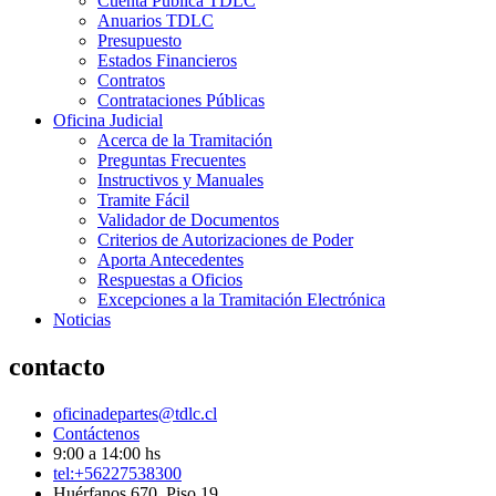
Cuenta Pública TDLC
Anuarios TDLC
Presupuesto
Estados Financieros
Contratos
Contrataciones Públicas
Oficina Judicial
Acerca de la Tramitación
Preguntas Frecuentes
Instructivos y Manuales
Tramite Fácil
Validador de Documentos
Criterios de Autorizaciones de Poder
Aporta Antecedentes
Respuestas a Oficios
Excepciones a la Tramitación Electrónica
Noticias
contacto
oficinadepartes@tdlc.cl
Contáctenos
9:00 a 14:00 hs
tel:+56227538300
Huérfanos 670, Piso 19