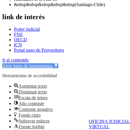
&nbsp&nbsp&nbsp&nbsp&nbsp(Santiago-Chile)
link de interés
Poder Judicial
FNE
OECD
ICN
Portal pago de Proveedores
Ir al contenido
Abrir barra de herramientas
Herramientas de accesibilidad
Aumentar texto
Disminuir texto
Escala de grises
Alto contraste
Contraste negativo
Fondo claro
Subrayar enlaces
OFICINA JUDICIAL
Fuente legible
VIRTUAL