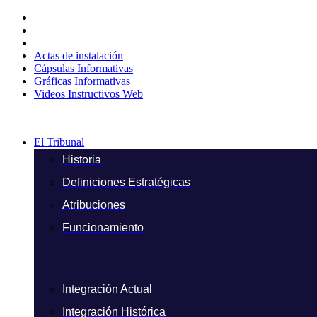
Ir
al
contenido
Actas de instalación
Cápsulas Informativas
Gráficas Informativas
Videos Instructivos Web
El Tribunal
Historia
Definiciones Estratégicas
Atribuciones
Funcionamiento
Integración Actual
Integración Histórica