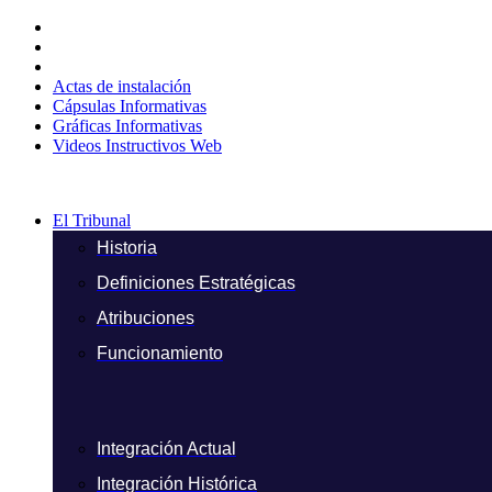
Ir
al
contenido
Actas de instalación
Cápsulas Informativas
Gráficas Informativas
Videos Instructivos Web
El Tribunal
Historia
Definiciones Estratégicas
Atribuciones
Funcionamiento
Integración Actual
Integración Histórica