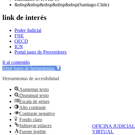
&nbsp&nbsp&nbsp&nbsp&nbsp(Santiago-Chile)
link de interés
Poder Judicial
FNE
OECD
ICN
Portal pago de Proveedores
Ir al contenido
Abrir barra de herramientas
Herramientas de accesibilidad
Aumentar texto
Disminuir texto
Escala de grises
Alto contraste
Contraste negativo
Fondo claro
Subrayar enlaces
OFICINA JUDICIAL
Fuente legible
VIRTUAL