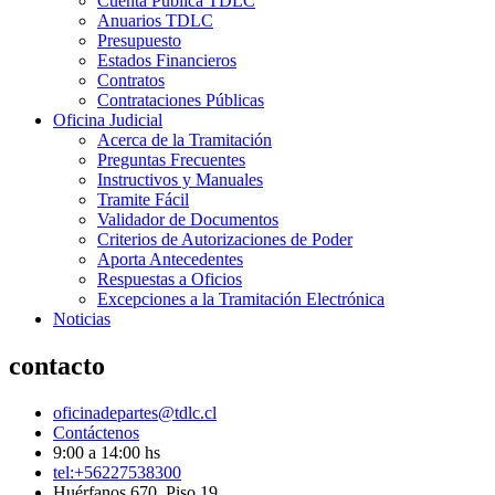
Cuenta Pública TDLC
Anuarios TDLC
Presupuesto
Estados Financieros
Contratos
Contrataciones Públicas
Oficina Judicial
Acerca de la Tramitación
Preguntas Frecuentes
Instructivos y Manuales
Tramite Fácil
Validador de Documentos
Criterios de Autorizaciones de Poder
Aporta Antecedentes
Respuestas a Oficios
Excepciones a la Tramitación Electrónica
Noticias
contacto
oficinadepartes@tdlc.cl
Contáctenos
9:00 a 14:00 hs
tel:+56227538300
Huérfanos 670, Piso 19