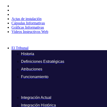
Ir
al
contenido
Actas de instalación
Cápsulas Informativas
Gráficas Informativas
Videos Instructivos Web
El Tribunal
Historia
Definiciones Estratégicas
Atribuciones
Funcionamiento
Integración Actual
Integración Histórica