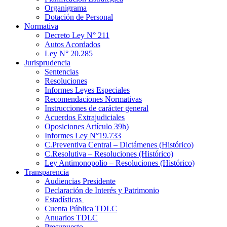
Organigrama
Dotación de Personal
Normativa
Decreto Ley N° 211
Autos Acordados
Ley N° 20.285
Jurisprudencia
Sentencias
Resoluciones
Informes Leyes Especiales
Recomendaciones Normativas
Instrucciones de carácter general
Acuerdos Extrajudiciales
Oposiciones Artículo 39h)
Informes Ley N°19.733
C.Preventiva Central – Dictámenes (Histórico)
C.Resolutiva – Resoluciones (Histórico)
Ley Antimonopolio – Resoluciones (Histórico)
Transparencia
Audiencias Presidente
Declaración de Interés y Patrimonio
Estadísticas
Cuenta Pública TDLC
Anuarios TDLC
Presupuesto