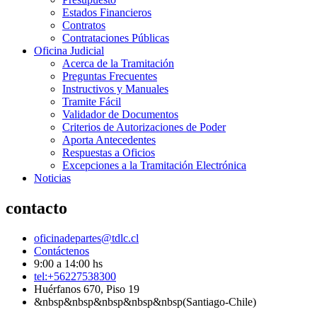
Estados Financieros
Contratos
Contrataciones Públicas
Oficina Judicial
Acerca de la Tramitación
Preguntas Frecuentes
Instructivos y Manuales
Tramite Fácil
Validador de Documentos
Criterios de Autorizaciones de Poder
Aporta Antecedentes
Respuestas a Oficios
Excepciones a la Tramitación Electrónica
Noticias
contacto
oficinadepartes@tdlc.cl
Contáctenos
9:00 a 14:00 hs
tel:+56227538300
Huérfanos 670, Piso 19
&nbsp&nbsp&nbsp&nbsp&nbsp(Santiago-Chile)