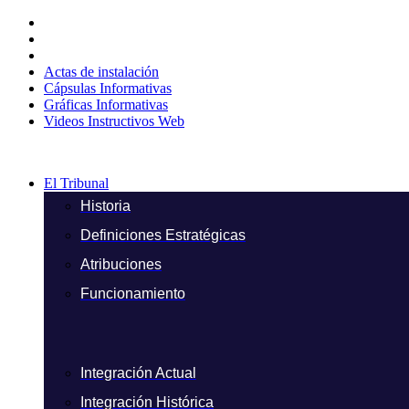
Ir
al
contenido
Actas de instalación
Cápsulas Informativas
Gráficas Informativas
Videos Instructivos Web
El Tribunal
Historia
Definiciones Estratégicas
Atribuciones
Funcionamiento
Integración Actual
Integración Histórica