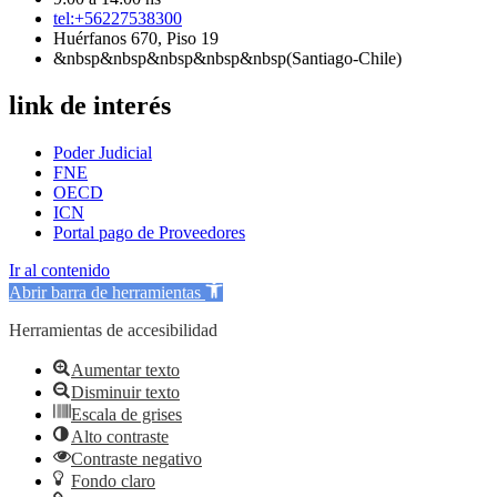
tel:+56227538300
Huérfanos 670, Piso 19
&nbsp&nbsp&nbsp&nbsp&nbsp(Santiago-Chile)
link de interés
Poder Judicial
FNE
OECD
ICN
Portal pago de Proveedores
Ir al contenido
Abrir barra de herramientas
Herramientas de accesibilidad
Aumentar texto
Disminuir texto
Escala de grises
Alto contraste
Contraste negativo
Fondo claro