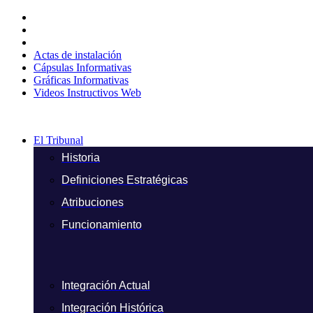
Ir
al
contenido
Actas de instalación
Cápsulas Informativas
Gráficas Informativas
Videos Instructivos Web
El Tribunal
Historia
Definiciones Estratégicas
Atribuciones
Funcionamiento
Integración Actual
Integración Histórica