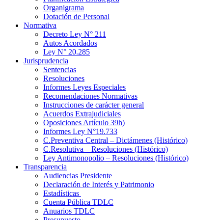
Organigrama
Dotación de Personal
Normativa
Decreto Ley N° 211
Autos Acordados
Ley N° 20.285
Jurisprudencia
Sentencias
Resoluciones
Informes Leyes Especiales
Recomendaciones Normativas
Instrucciones de carácter general
Acuerdos Extrajudiciales
Oposiciones Artículo 39h)
Informes Ley N°19.733
C.Preventiva Central – Dictámenes (Histórico)
C.Resolutiva – Resoluciones (Histórico)
Ley Antimonopolio – Resoluciones (Histórico)
Transparencia
Audiencias Presidente
Declaración de Interés y Patrimonio
Estadísticas
Cuenta Pública TDLC
Anuarios TDLC
Presupuesto