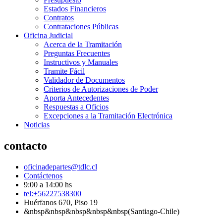
Estados Financieros
Contratos
Contrataciones Públicas
Oficina Judicial
Acerca de la Tramitación
Preguntas Frecuentes
Instructivos y Manuales
Tramite Fácil
Validador de Documentos
Criterios de Autorizaciones de Poder
Aporta Antecedentes
Respuestas a Oficios
Excepciones a la Tramitación Electrónica
Noticias
contacto
oficinadepartes@tdlc.cl
Contáctenos
9:00 a 14:00 hs
tel:+56227538300
Huérfanos 670, Piso 19
&nbsp&nbsp&nbsp&nbsp&nbsp(Santiago-Chile)