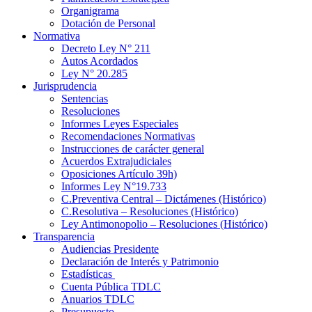
Organigrama
Dotación de Personal
Normativa
Decreto Ley N° 211
Autos Acordados
Ley N° 20.285
Jurisprudencia
Sentencias
Resoluciones
Informes Leyes Especiales
Recomendaciones Normativas
Instrucciones de carácter general
Acuerdos Extrajudiciales
Oposiciones Artículo 39h)
Informes Ley N°19.733
C.Preventiva Central – Dictámenes (Histórico)
C.Resolutiva – Resoluciones (Histórico)
Ley Antimonopolio – Resoluciones (Histórico)
Transparencia
Audiencias Presidente
Declaración de Interés y Patrimonio
Estadísticas
Cuenta Pública TDLC
Anuarios TDLC
Presupuesto