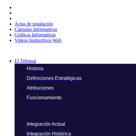
Ir
al
contenido
Actas de instalación
Cápsulas Informativas
Gráficas Informativas
Videos Instructivos Web
El Tribunal
Historia
Definiciones Estratégicas
Atribuciones
Funcionamiento
Integración Actual
Integración Histórica