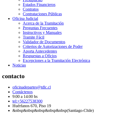
Estados Financieros
Contratos
Contrataciones Públicas
Oficina Judicial
Acerca de la Tramitación
Preguntas Frecuentes
Instructivos y Manuales
Tramite Fácil
Validador de Documentos
Criterios de Autorizaciones de Poder
Aporta Antecedentes
Respuestas a Oficios
Excepciones a la Tramitación Electrónica
Noticias
contacto
oficinadepartes@tdlc.cl
Contáctenos
9:00 a 14:00 hs
tel:+56227538300
Huérfanos 670, Piso 19
&nbsp&nbsp&nbsp&nbsp&nbsp(Santiago-Chile)