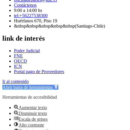
Contáctenos
9:00 a 14:00 hs
tel:+56227538300
Huérfanos 670, Piso 19
&nbsp&nbsp&nbsp&nbsp&nbsp(Santiago-Chile)
link de interés
Poder Judicial
FNE
OECD
ICN
Portal pago de Proveedores
Ir al contenido
Abrir barra de herramientas
Herramientas de accesibilidad
Aumentar texto
Disminuir texto
Escala de grises
Alto contraste