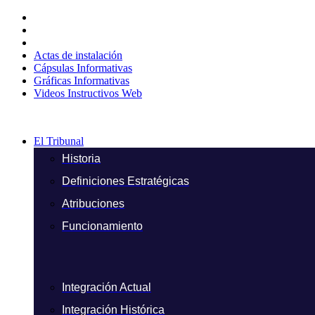
Ir
al
contenido
Actas de instalación
Cápsulas Informativas
Gráficas Informativas
Videos Instructivos Web
El Tribunal
Historia
Definiciones Estratégicas
Atribuciones
Funcionamiento
Integración Actual
Integración Histórica