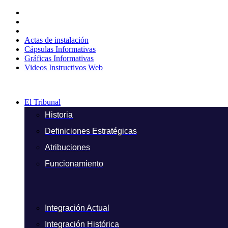
Ir
al
contenido
Actas de instalación
Cápsulas Informativas
Gráficas Informativas
Videos Instructivos Web
El Tribunal
Historia
Definiciones Estratégicas
Atribuciones
Funcionamiento
Integración Actual
Integración Histórica