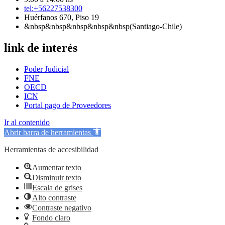
tel:+56227538300
Huérfanos 670, Piso 19
&nbsp&nbsp&nbsp&nbsp&nbsp(Santiago-Chile)
link de interés
Poder Judicial
FNE
OECD
ICN
Portal pago de Proveedores
Ir al contenido
Abrir barra de herramientas
Herramientas de accesibilidad
Aumentar texto
Disminuir texto
Escala de grises
Alto contraste
Contraste negativo
Fondo claro