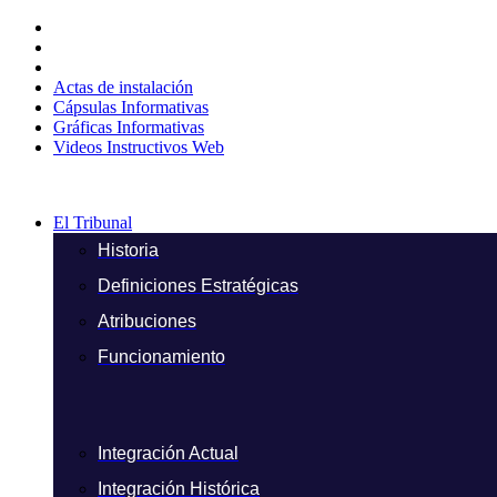
Ir
al
contenido
Actas de instalación
Cápsulas Informativas
Gráficas Informativas
Videos Instructivos Web
El Tribunal
Historia
Definiciones Estratégicas
Atribuciones
Funcionamiento
Integración Actual
Integración Histórica