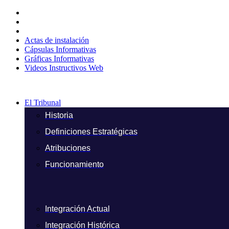
Ir
al
contenido
Actas de instalación
Cápsulas Informativas
Gráficas Informativas
Videos Instructivos Web
El Tribunal
Historia
Definiciones Estratégicas
Atribuciones
Funcionamiento
Integración Actual
Integración Histórica