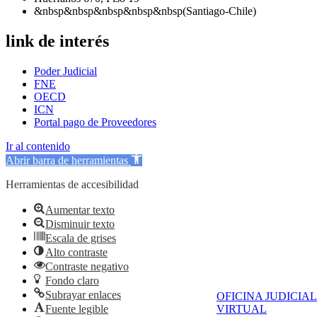
&nbsp&nbsp&nbsp&nbsp&nbsp(Santiago-Chile)
link de interés
Poder Judicial
FNE
OECD
ICN
Portal pago de Proveedores
Ir al contenido
Abrir barra de herramientas
Herramientas de accesibilidad
Aumentar texto
Disminuir texto
Escala de grises
Alto contraste
Contraste negativo
Fondo claro
Subrayar enlaces
OFICINA JUDICIAL
Fuente legible
VIRTUAL