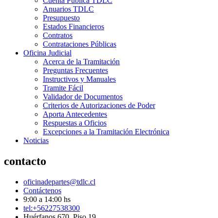
Cuenta Pública TDLC
Anuarios TDLC
Presupuesto
Estados Financieros
Contratos
Contrataciones Públicas
Oficina Judicial
Acerca de la Tramitación
Preguntas Frecuentes
Instructivos y Manuales
Tramite Fácil
Validador de Documentos
Criterios de Autorizaciones de Poder
Aporta Antecedentes
Respuestas a Oficios
Excepciones a la Tramitación Electrónica
Noticias
contacto
oficinadepartes@tdlc.cl
Contáctenos
9:00 a 14:00 hs
tel:+56227538300
Huérfanos 670, Piso 19