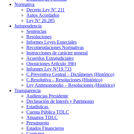
Normativa
Decreto Ley N° 211
Autos Acordados
Ley N° 20.285
Jurisprudencia
Sentencias
Resoluciones
Informes Leyes Especiales
Recomendaciones Normativas
Instrucciones de carácter general
Acuerdos Extrajudiciales
Oposiciones Artículo 39h)
Informes Ley N°19.733
C.Preventiva Central – Dictámenes (Histórico)
C.Resolutiva – Resoluciones (Histórico)
Ley Antimonopolio – Resoluciones (Histórico)
Transparencia
Audiencias Presidente
Declaración de Interés y Patrimonio
Estadísticas
Cuenta Pública TDLC
Anuarios TDLC
Presupuesto
Estados Financieros
Contratos