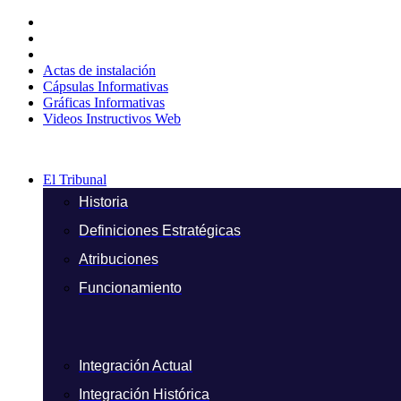
Ir
al
contenido
Actas de instalación
Cápsulas Informativas
Gráficas Informativas
Videos Instructivos Web
El Tribunal
Historia
Definiciones Estratégicas
Atribuciones
Funcionamiento
Integración Actual
Integración Histórica