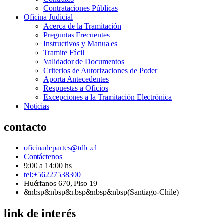
Contrataciones Públicas
Oficina Judicial
Acerca de la Tramitación
Preguntas Frecuentes
Instructivos y Manuales
Tramite Fácil
Validador de Documentos
Criterios de Autorizaciones de Poder
Aporta Antecedentes
Respuestas a Oficios
Excepciones a la Tramitación Electrónica
Noticias
contacto
oficinadepartes@tdlc.cl
Contáctenos
9:00 a 14:00 hs
tel:+56227538300
Huérfanos 670, Piso 19
&nbsp&nbsp&nbsp&nbsp&nbsp(Santiago-Chile)
link de interés