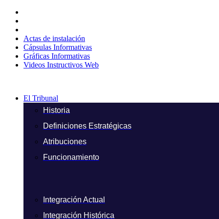
Ir
al
contenido
Actas de instalación
Cápsulas Informativas
Gráficas Informativas
Videos Instructivos Web
El Tribunal
Historia
Definiciones Estratégicas
Atribuciones
Funcionamiento
Integración Actual
Integración Histórica