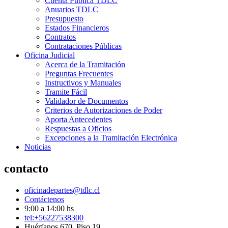
Cuenta Pública TDLC
Anuarios TDLC
Presupuesto
Estados Financieros
Contratos
Contrataciones Públicas
Oficina Judicial
Acerca de la Tramitación
Preguntas Frecuentes
Instructivos y Manuales
Tramite Fácil
Validador de Documentos
Criterios de Autorizaciones de Poder
Aporta Antecedentes
Respuestas a Oficios
Excepciones a la Tramitación Electrónica
Noticias
contacto
oficinadepartes@tdlc.cl
Contáctenos
9:00 a 14:00 hs
tel:+56227538300
Huérfanos 670, Piso 19