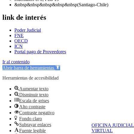
&nbsp&nbsp&nbsp&nbsp&nbsp(Santiago-Chile)
link de interés
Poder Judicial
FNE
OECD
ICN
Portal pago de Proveedores
Ir al contenido
Abrir barra de herramientas
Herramientas de accesibilidad
Aumentar texto
Disminuir texto
Escala de grises
Alto contraste
Contraste negativo
Fondo claro
Subrayar enlaces
OFICINA JUDICIAL
Fuente legible
VIRTUAL