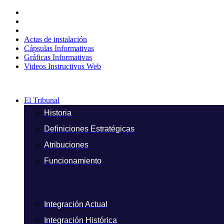
Ir
al
contenido
Actas de instalación
Cápsulas Informativas
Gráficas Informativas
Videos Instructivos Web
El Tribunal
Historia
Definiciones Estratégicas
Atribuciones
Funcionamiento
Integración Actual
Integración Histórica