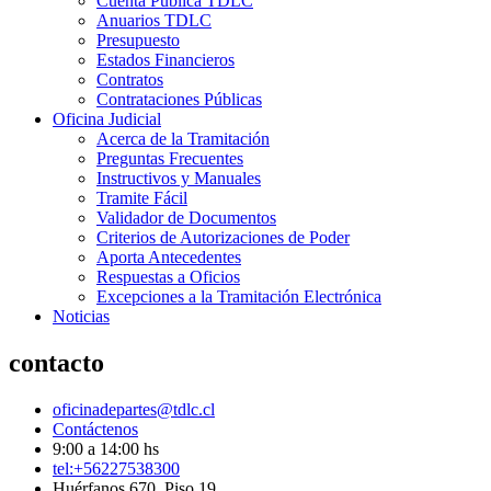
Cuenta Pública TDLC
Anuarios TDLC
Presupuesto
Estados Financieros
Contratos
Contrataciones Públicas
Oficina Judicial
Acerca de la Tramitación
Preguntas Frecuentes
Instructivos y Manuales
Tramite Fácil
Validador de Documentos
Criterios de Autorizaciones de Poder
Aporta Antecedentes
Respuestas a Oficios
Excepciones a la Tramitación Electrónica
Noticias
contacto
oficinadepartes@tdlc.cl
Contáctenos
9:00 a 14:00 hs
tel:+56227538300
Huérfanos 670, Piso 19