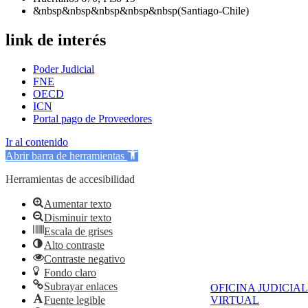
&nbsp&nbsp&nbsp&nbsp&nbsp(Santiago-Chile)
link de interés
Poder Judicial
FNE
OECD
ICN
Portal pago de Proveedores
Ir al contenido
Abrir barra de herramientas
Herramientas de accesibilidad
Aumentar texto
Disminuir texto
Escala de grises
Alto contraste
Contraste negativo
Fondo claro
Subrayar enlaces
OFICINA JUDICIAL
Fuente legible
VIRTUAL