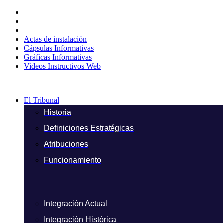
Ir
al
contenido
Actas de instalación
Cápsulas Informativas
Gráficas Informativas
Videos Instructivos Web
El Tribunal
Historia
Definiciones Estratégicas
Atribuciones
Funcionamiento
Integración Actual
Integración Histórica