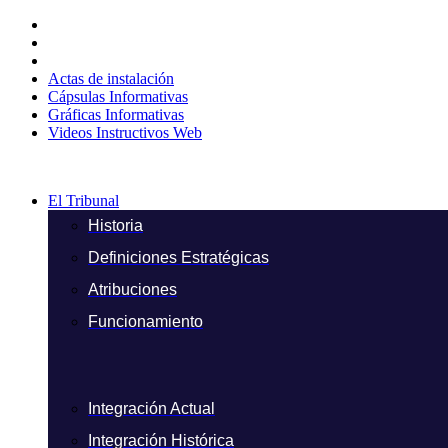
Ir
al
contenido
Actas de instalación
Cápsulas Informativas
Gráficas Informativas
Videos Instructivos Web
El Tribunal
Historia
Definiciones Estratégicas
Atribuciones
Funcionamiento
Integración Actual
Integración Histórica