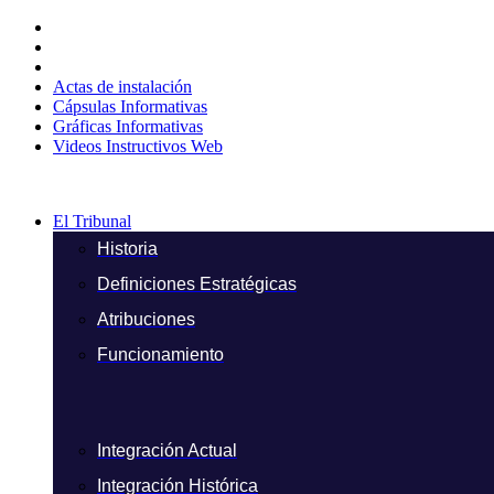
Ir
al
contenido
Actas de instalación
Cápsulas Informativas
Gráficas Informativas
Videos Instructivos Web
El Tribunal
Historia
Definiciones Estratégicas
Atribuciones
Funcionamiento
Integración Actual
Integración Histórica