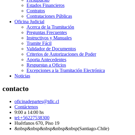
Estados Financieros
Contratos
Contrataciones Públicas
Oficina Judicial
Acerca de la Tramitación
Preguntas Frecuentes
Instructivos y Manuales
Tramite Fácil
Validador de Documentos
Criterios de Autorizaciones de Poder
Aporta Antecedentes
Respuestas a Oficios
Excepciones a la Tramitación Electrónica
Noticias
contacto
oficinadepartes@tdlc.cl
Contáctenos
9:00 a 14:00 hs
tel:+56227538300
Huérfanos 670, Piso 19
&nbsp&nbsp&nbsp&nbsp&nbsp(Santiago-Chile)