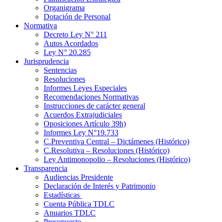
Organigrama
Dotación de Personal
Normativa
Decreto Ley N° 211
Autos Acordados
Ley N° 20.285
Jurisprudencia
Sentencias
Resoluciones
Informes Leyes Especiales
Recomendaciones Normativas
Instrucciones de carácter general
Acuerdos Extrajudiciales
Oposiciones Artículo 39h)
Informes Ley N°19.733
C.Preventiva Central – Dictámenes (Histórico)
C.Resolutiva – Resoluciones (Histórico)
Ley Antimonopolio – Resoluciones (Histórico)
Transparencia
Audiencias Presidente
Declaración de Interés y Patrimonio
Estadísticas
Cuenta Pública TDLC
Anuarios TDLC
Presupuesto