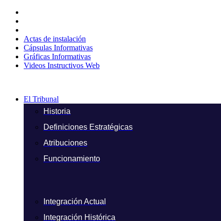
Ir
al
contenido
Actas de instalación
Cápsulas Informativas
Gráficas Informativas
Videos Instructivos Web
El Tribunal
Historia
Definiciones Estratégicas
Atribuciones
Funcionamiento
Integración Actual
Integración Histórica