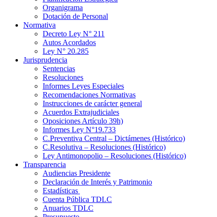
Organigrama
Dotación de Personal
Normativa
Decreto Ley N° 211
Autos Acordados
Ley N° 20.285
Jurisprudencia
Sentencias
Resoluciones
Informes Leyes Especiales
Recomendaciones Normativas
Instrucciones de carácter general
Acuerdos Extrajudiciales
Oposiciones Artículo 39h)
Informes Ley N°19.733
C.Preventiva Central – Dictámenes (Histórico)
C.Resolutiva – Resoluciones (Histórico)
Ley Antimonopolio – Resoluciones (Histórico)
Transparencia
Audiencias Presidente
Declaración de Interés y Patrimonio
Estadísticas
Cuenta Pública TDLC
Anuarios TDLC
Presupuesto