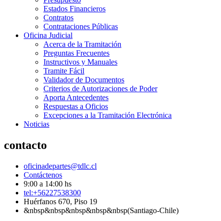
Estados Financieros
Contratos
Contrataciones Públicas
Oficina Judicial
Acerca de la Tramitación
Preguntas Frecuentes
Instructivos y Manuales
Tramite Fácil
Validador de Documentos
Criterios de Autorizaciones de Poder
Aporta Antecedentes
Respuestas a Oficios
Excepciones a la Tramitación Electrónica
Noticias
contacto
oficinadepartes@tdlc.cl
Contáctenos
9:00 a 14:00 hs
tel:+56227538300
Huérfanos 670, Piso 19
&nbsp&nbsp&nbsp&nbsp&nbsp(Santiago-Chile)