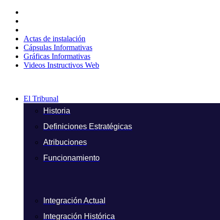
Ir
al
contenido
Actas de instalación
Cápsulas Informativas
Gráficas Informativas
Videos Instructivos Web
El Tribunal
Historia
Definiciones Estratégicas
Atribuciones
Funcionamiento
Integración Actual
Integración Histórica