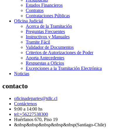
Estados Financieros
Contratos
Contrataciones Públicas
Oficina Judicial
Acerca de la Tramitación
Preguntas Frecuentes
Instructivos y Manuales
Tramite Fácil
Validador de Documentos
Criterios de Autorizaciones de Poder
Aporta Antecedentes
Respuestas a Oficios
Excepciones a la Tramitación Electrónica
Noticias
contacto
oficinadepartes@tdlc.cl
Contáctenos
9:00 a 14:00 hs
tel:+56227538300
Huérfanos 670, Piso 19
&nbsp&nbsp&nbsp&nbsp&nbsp(Santiago-Chile)