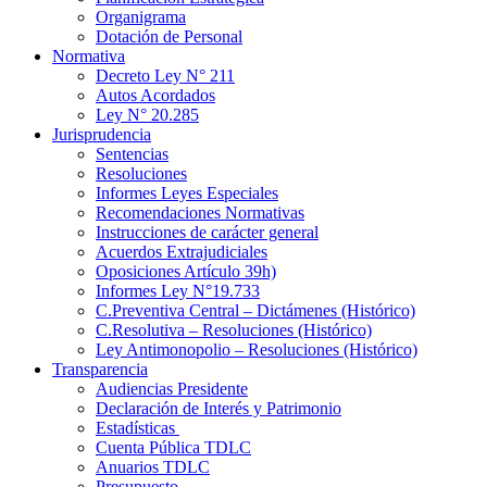
Organigrama
Dotación de Personal
Normativa
Decreto Ley N° 211
Autos Acordados
Ley N° 20.285
Jurisprudencia
Sentencias
Resoluciones
Informes Leyes Especiales
Recomendaciones Normativas
Instrucciones de carácter general
Acuerdos Extrajudiciales
Oposiciones Artículo 39h)
Informes Ley N°19.733
C.Preventiva Central – Dictámenes (Histórico)
C.Resolutiva – Resoluciones (Histórico)
Ley Antimonopolio – Resoluciones (Histórico)
Transparencia
Audiencias Presidente
Declaración de Interés y Patrimonio
Estadísticas
Cuenta Pública TDLC
Anuarios TDLC
Presupuesto