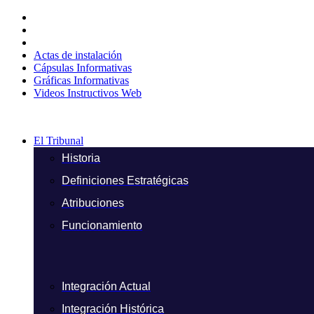
Ir
al
contenido
Actas de instalación
Cápsulas Informativas
Gráficas Informativas
Videos Instructivos Web
El Tribunal
Historia
Definiciones Estratégicas
Atribuciones
Funcionamiento
Integración Actual
Integración Histórica