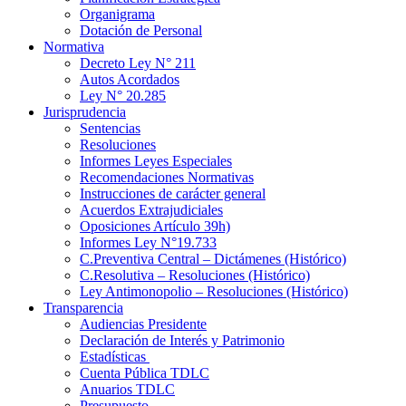
Organigrama
Dotación de Personal
Normativa
Decreto Ley N° 211
Autos Acordados
Ley N° 20.285
Jurisprudencia
Sentencias
Resoluciones
Informes Leyes Especiales
Recomendaciones Normativas
Instrucciones de carácter general
Acuerdos Extrajudiciales
Oposiciones Artículo 39h)
Informes Ley N°19.733
C.Preventiva Central – Dictámenes (Histórico)
C.Resolutiva – Resoluciones (Histórico)
Ley Antimonopolio – Resoluciones (Histórico)
Transparencia
Audiencias Presidente
Declaración de Interés y Patrimonio
Estadísticas
Cuenta Pública TDLC
Anuarios TDLC
Presupuesto