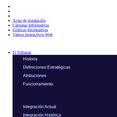
Ir
al
contenido
Actas de instalación
Cápsulas Informativas
Gráficas Informativas
Videos Instructivos Web
El Tribunal
Historia
Definiciones Estratégicas
Atribuciones
Funcionamiento
Integración Actual
Integración Histórica