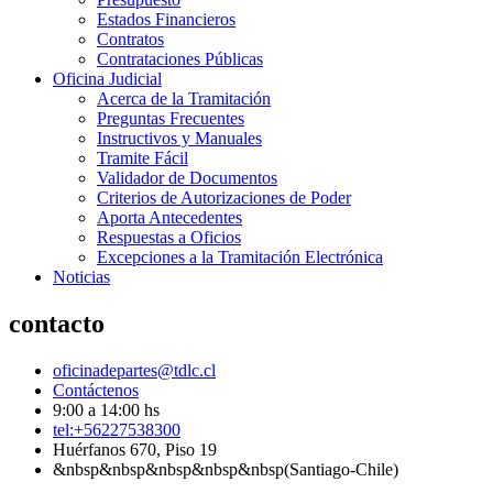
Estados Financieros
Contratos
Contrataciones Públicas
Oficina Judicial
Acerca de la Tramitación
Preguntas Frecuentes
Instructivos y Manuales
Tramite Fácil
Validador de Documentos
Criterios de Autorizaciones de Poder
Aporta Antecedentes
Respuestas a Oficios
Excepciones a la Tramitación Electrónica
Noticias
contacto
oficinadepartes@tdlc.cl
Contáctenos
9:00 a 14:00 hs
tel:+56227538300
Huérfanos 670, Piso 19
&nbsp&nbsp&nbsp&nbsp&nbsp(Santiago-Chile)