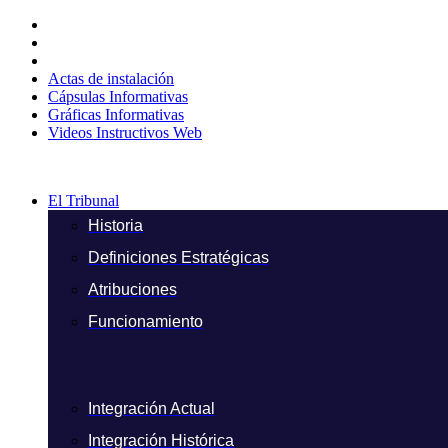
Ir
al
contenido
Actas de instalación
Cápsulas Informativas
Gráficas Informativas
Videos Instructivos Web
El Tribunal
Historia
Definiciones Estratégicas
Atribuciones
Funcionamiento
Integración Actual
Integración Histórica