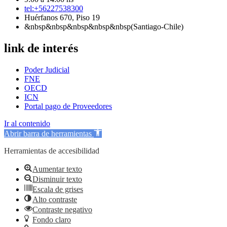
tel:+56227538300
Huérfanos 670, Piso 19
&nbsp&nbsp&nbsp&nbsp&nbsp(Santiago-Chile)
link de interés
Poder Judicial
FNE
OECD
ICN
Portal pago de Proveedores
Ir al contenido
Abrir barra de herramientas
Herramientas de accesibilidad
Aumentar texto
Disminuir texto
Escala de grises
Alto contraste
Contraste negativo
Fondo claro