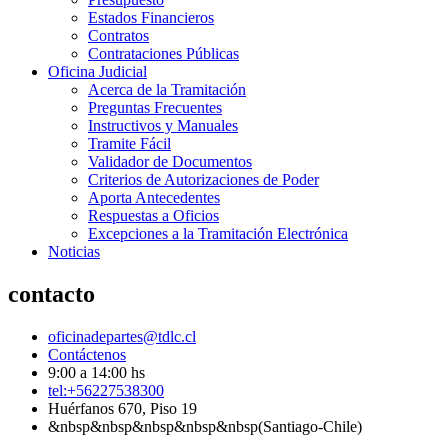
Estados Financieros
Contratos
Contrataciones Públicas
Oficina Judicial
Acerca de la Tramitación
Preguntas Frecuentes
Instructivos y Manuales
Tramite Fácil
Validador de Documentos
Criterios de Autorizaciones de Poder
Aporta Antecedentes
Respuestas a Oficios
Excepciones a la Tramitación Electrónica
Noticias
contacto
oficinadepartes@tdlc.cl
Contáctenos
9:00 a 14:00 hs
tel:+56227538300
Huérfanos 670, Piso 19
&nbsp&nbsp&nbsp&nbsp&nbsp(Santiago-Chile)