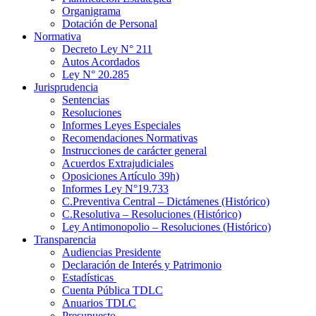
Organigrama
Dotación de Personal
Normativa
Decreto Ley N° 211
Autos Acordados
Ley N° 20.285
Jurisprudencia
Sentencias
Resoluciones
Informes Leyes Especiales
Recomendaciones Normativas
Instrucciones de carácter general
Acuerdos Extrajudiciales
Oposiciones Artículo 39h)
Informes Ley N°19.733
C.Preventiva Central – Dictámenes (Histórico)
C.Resolutiva – Resoluciones (Histórico)
Ley Antimonopolio – Resoluciones (Histórico)
Transparencia
Audiencias Presidente
Declaración de Interés y Patrimonio
Estadísticas
Cuenta Pública TDLC
Anuarios TDLC
Presupuesto