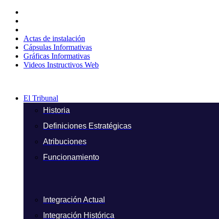
Ir
al
contenido
Actas de instalación
Cápsulas Informativas
Gráficas Informativas
Videos Instructivos Web
El Tribunal
Historia
Definiciones Estratégicas
Atribuciones
Funcionamiento
Integración Actual
Integración Histórica