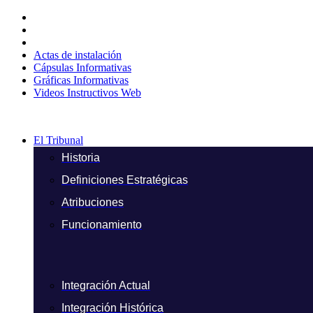
Ir
al
contenido
Actas de instalación
Cápsulas Informativas
Gráficas Informativas
Videos Instructivos Web
El Tribunal
Historia
Definiciones Estratégicas
Atribuciones
Funcionamiento
Integración Actual
Integración Histórica