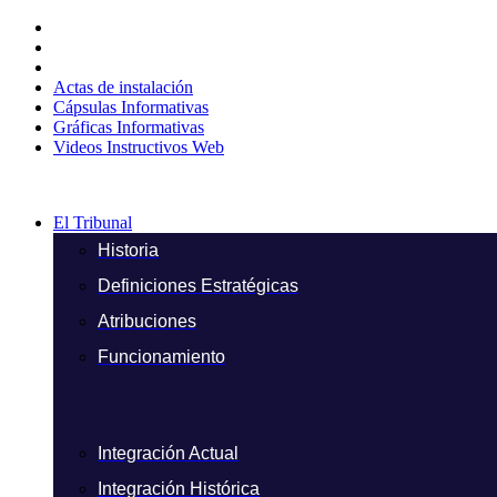
Ir
al
contenido
Actas de instalación
Cápsulas Informativas
Gráficas Informativas
Videos Instructivos Web
El Tribunal
Historia
Definiciones Estratégicas
Atribuciones
Funcionamiento
Integración Actual
Integración Histórica