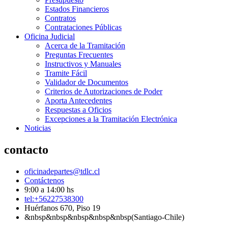
Estados Financieros
Contratos
Contrataciones Públicas
Oficina Judicial
Acerca de la Tramitación
Preguntas Frecuentes
Instructivos y Manuales
Tramite Fácil
Validador de Documentos
Criterios de Autorizaciones de Poder
Aporta Antecedentes
Respuestas a Oficios
Excepciones a la Tramitación Electrónica
Noticias
contacto
oficinadepartes@tdlc.cl
Contáctenos
9:00 a 14:00 hs
tel:+56227538300
Huérfanos 670, Piso 19
&nbsp&nbsp&nbsp&nbsp&nbsp(Santiago-Chile)