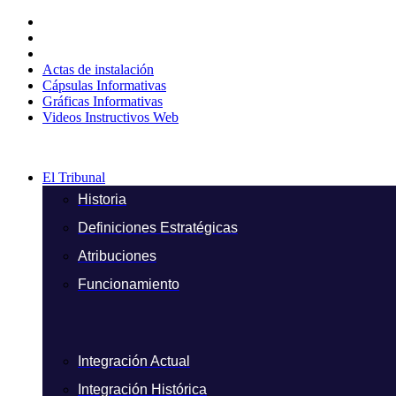
Ir
al
contenido
Actas de instalación
Cápsulas Informativas
Gráficas Informativas
Videos Instructivos Web
El Tribunal
Historia
Definiciones Estratégicas
Atribuciones
Funcionamiento
Integración Actual
Integración Histórica