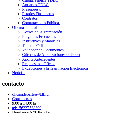
Cuenta Pública TDLC
Anuarios TDLC
Presupuesto
Estados Financieros
Contratos
Contrataciones Públicas
Oficina Judicial
Acerca de la Tramitación
Preguntas Frecuentes
Instructivos y Manuales
Tramite Fácil
Validador de Documentos
Criterios de Autorizaciones de Poder
Aporta Antecedentes
Respuestas a Oficios
Excepciones a la Tramitación Electrónica
Noticias
contacto
oficinadepartes@tdlc.cl
Contáctenos
9:00 a 14:00 hs
tel:+56227538300
Huérfanos 670, Piso 19