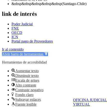
&nbsp&nbsp&nbsp&nbsp&nbsp(Santiago-Chile)
link de interés
Poder Judicial
FNE
OECD
ICN
Portal pago de Proveedores
Ir al contenido
Abrir barra de herramientas
Herramientas de accesibilidad
Aumentar texto
Disminuir texto
Escala de grises
Alto contraste
Contraste negativo
Fondo claro
Subrayar enlaces
OFICINA JUDICIAL
Fuente legible
VIRTUAL