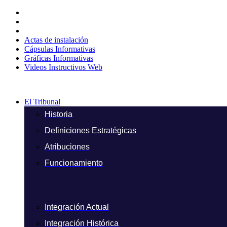
Ir
al
contenido
Actas de instalación
Cápsulas Informativas
Gráficas Informativas
Videos Instructivos Web
El Tribunal
Historia
Definiciones Estratégicas
Atribuciones
Funcionamiento
Integración Actual
Integración Histórica