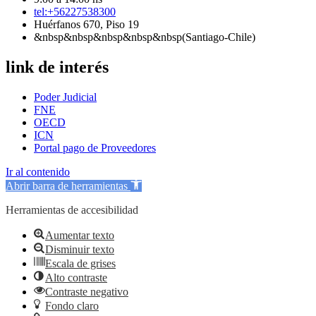
tel:+56227538300
Huérfanos 670, Piso 19
&nbsp&nbsp&nbsp&nbsp&nbsp(Santiago-Chile)
link de interés
Poder Judicial
FNE
OECD
ICN
Portal pago de Proveedores
Ir al contenido
Abrir barra de herramientas
Herramientas de accesibilidad
Aumentar texto
Disminuir texto
Escala de grises
Alto contraste
Contraste negativo
Fondo claro