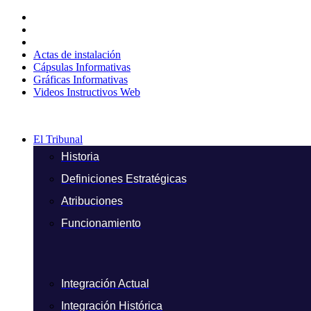
Ir
al
contenido
Actas de instalación
Cápsulas Informativas
Gráficas Informativas
Videos Instructivos Web
El Tribunal
Historia
Definiciones Estratégicas
Atribuciones
Funcionamiento
Integración Actual
Integración Histórica