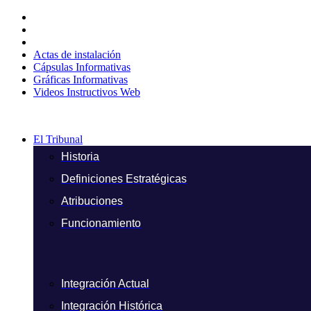
Ir
al
contenido
Actas de instalación
Cápsulas Informativas
Gráficas Informativas
Videos Instructivos Web
El Tribunal
Historia
Definiciones Estratégicas
Atribuciones
Funcionamiento
Integración Actual
Integración Histórica