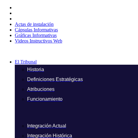
Ir
al
contenido
Actas de instalación
Cápsulas Informativas
Gráficas Informativas
Videos Instructivos Web
El Tribunal
Historia
Definiciones Estratégicas
Atribuciones
Funcionamiento
Integración Actual
Integración Histórica