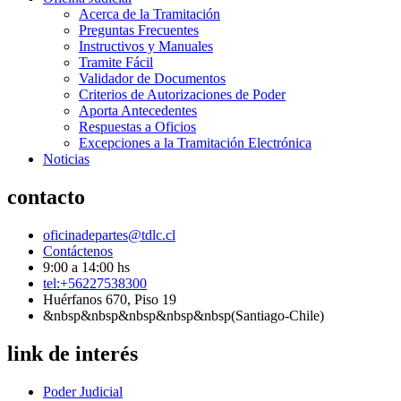
Acerca de la Tramitación
Preguntas Frecuentes
Instructivos y Manuales
Tramite Fácil
Validador de Documentos
Criterios de Autorizaciones de Poder
Aporta Antecedentes
Respuestas a Oficios
Excepciones a la Tramitación Electrónica
Noticias
contacto
oficinadepartes@tdlc.cl
Contáctenos
9:00 a 14:00 hs
tel:+56227538300
Huérfanos 670, Piso 19
&nbsp&nbsp&nbsp&nbsp&nbsp(Santiago-Chile)
link de interés
Poder Judicial