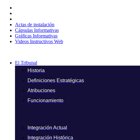
Ir
al
contenido
Actas de instalación
Cápsulas Informativas
Gráficas Informativas
Videos Instructivos Web
El Tribunal
Historia
Definiciones Estratégicas
Atribuciones
Funcionamiento
Integración Actual
Integración Histórica