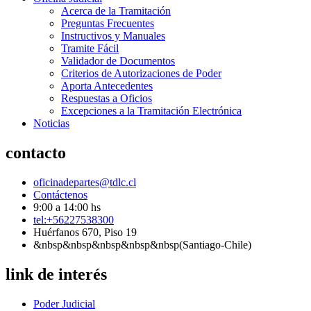
Acerca de la Tramitación
Preguntas Frecuentes
Instructivos y Manuales
Tramite Fácil
Validador de Documentos
Criterios de Autorizaciones de Poder
Aporta Antecedentes
Respuestas a Oficios
Excepciones a la Tramitación Electrónica
Noticias
contacto
oficinadepartes@tdlc.cl
Contáctenos
9:00 a 14:00 hs
tel:+56227538300
Huérfanos 670, Piso 19
&nbsp&nbsp&nbsp&nbsp&nbsp(Santiago-Chile)
link de interés
Poder Judicial