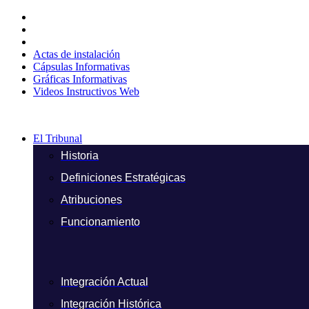
Ir
al
contenido
Actas de instalación
Cápsulas Informativas
Gráficas Informativas
Videos Instructivos Web
El Tribunal
Historia
Definiciones Estratégicas
Atribuciones
Funcionamiento
Integración Actual
Integración Histórica