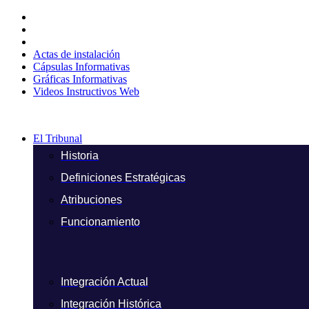
Ir
al
contenido
Actas de instalación
Cápsulas Informativas
Gráficas Informativas
Videos Instructivos Web
El Tribunal
Historia
Definiciones Estratégicas
Atribuciones
Funcionamiento
Integración Actual
Integración Histórica