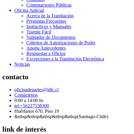
Contrataciones Públicas
Oficina Judicial
Acerca de la Tramitación
Preguntas Frecuentes
Instructivos y Manuales
Tramite Fácil
Validador de Documentos
Criterios de Autorizaciones de Poder
Aporta Antecedentes
Respuestas a Oficios
Excepciones a la Tramitación Electrónica
Noticias
contacto
oficinadepartes@tdlc.cl
Contáctenos
9:00 a 14:00 hs
tel:+56227538300
Huérfanos 670, Piso 19
&nbsp&nbsp&nbsp&nbsp&nbsp(Santiago-Chile)
link de interés