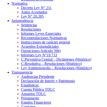
Normativa
Decreto Ley N° 211
Autos Acordados
Ley N° 20.285
Jurisprudencia
Sentencias
Resoluciones
Informes Leyes Especiales
Recomendaciones Normativas
Instrucciones de carácter general
Acuerdos Extrajudiciales
Oposiciones Artículo 39h)
Informes Ley N°19.733
C.Preventiva Central – Dictámenes (Histórico)
C.Resolutiva – Resoluciones (Histórico)
Ley Antimonopolio – Resoluciones (Histórico)
Transparencia
Audiencias Presidente
Declaración de Interés y Patrimonio
Estadísticas
Cuenta Pública TDLC
Anuarios TDLC
Presupuesto
Estados Financieros
Contratos