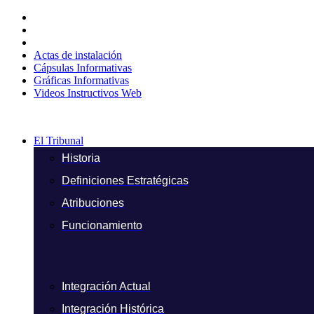
Ir
al
contenido
Actas de instalación
Cápsulas Informativas
Gráficas Informativas
Videos Instructivos Web
El Tribunal
Historia
Definiciones Estratégicas
Atribuciones
Funcionamiento
Integración Actual
Integración Histórica