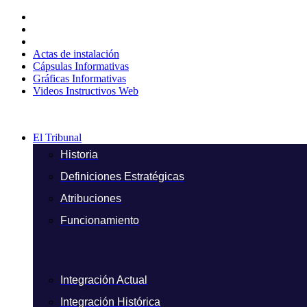
Ir
al
contenido
Actas de instalación
Cápsulas Informativas
Gráficas Informativas
Videos Instructivos Web
El Tribunal
Historia
Definiciones Estratégicas
Atribuciones
Funcionamiento
Integración Actual
Integración Histórica