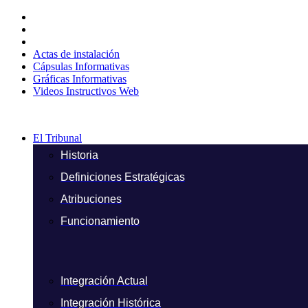
Ir
al
contenido
Actas de instalación
Cápsulas Informativas
Gráficas Informativas
Videos Instructivos Web
El Tribunal
Historia
Definiciones Estratégicas
Atribuciones
Funcionamiento
Integración Actual
Integración Histórica