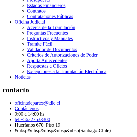
Estados Financieros
Contratos
Contrataciones Públicas
Oficina Judicial
Acerca de la Tramitación
Preguntas Frecuentes
Instructivos y Manuales
Tramite Fácil
Validador de Documentos
Criterios de Autorizaciones de Poder
Aporta Antecedentes
Respuestas a Oficios
Excepciones a la Tramitación Electrónica
Noticias
contacto
oficinadepartes@tdlc.cl
Contáctenos
9:00 a 14:00 hs
tel:+56227538300
Huérfanos 670, Piso 19
&nbsp&nbsp&nbsp&nbsp&nbsp(Santiago-Chile)