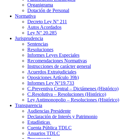
Organigrama
Dotación de Personal
Normativa
Decreto Ley N° 211
Autos Acordados
Ley N° 20.285
Jurisprudencia
Sentencias
Resoluciones
Informes Leyes Especiales
Recomendaciones Normativas
Instrucciones de carácter general
Acuerdos Extrajudiciales
Oposiciones Artículo 39h)
Informes Ley N°19.733
C.Preventiva Central – Dictámenes (Histórico)
C.Resolutiva – Resoluciones (Histórico)
Ley Antimonopolio – Resoluciones (Histórico)
Transparencia
Audiencias Presidente
Declaración de Interés y Patrimonio
Estadísticas
Cuenta Pública TDLC
Anuarios TDLC
Presupuesto