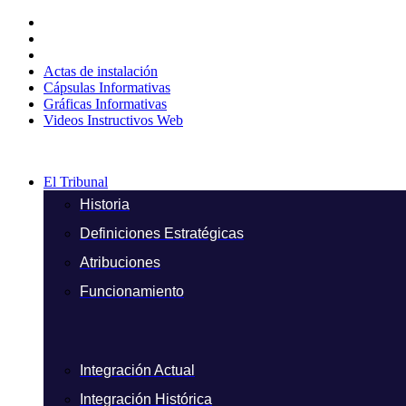
Ir
al
contenido
Actas de instalación
Cápsulas Informativas
Gráficas Informativas
Videos Instructivos Web
El Tribunal
Historia
Definiciones Estratégicas
Atribuciones
Funcionamiento
Integración Actual
Integración Histórica