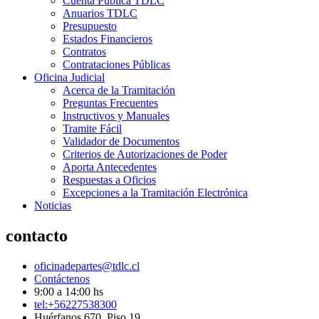
Cuenta Pública TDLC
Anuarios TDLC
Presupuesto
Estados Financieros
Contratos
Contrataciones Públicas
Oficina Judicial
Acerca de la Tramitación
Preguntas Frecuentes
Instructivos y Manuales
Tramite Fácil
Validador de Documentos
Criterios de Autorizaciones de Poder
Aporta Antecedentes
Respuestas a Oficios
Excepciones a la Tramitación Electrónica
Noticias
contacto
oficinadepartes@tdlc.cl
Contáctenos
9:00 a 14:00 hs
tel:+56227538300
Huérfanos 670, Piso 19