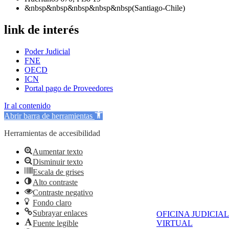
&nbsp&nbsp&nbsp&nbsp&nbsp(Santiago-Chile)
link de interés
Poder Judicial
FNE
OECD
ICN
Portal pago de Proveedores
Ir al contenido
Abrir barra de herramientas
Herramientas de accesibilidad
Aumentar texto
Disminuir texto
Escala de grises
Alto contraste
Contraste negativo
Fondo claro
Subrayar enlaces
OFICINA JUDICIAL
Fuente legible
VIRTUAL