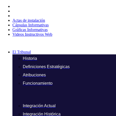
Ir
al
contenido
Actas de instalación
Cápsulas Informativas
Gráficas Informativas
Videos Instructivos Web
El Tribunal
Historia
Definiciones Estratégicas
Atribuciones
Funcionamiento
Integración Actual
Integración Histórica