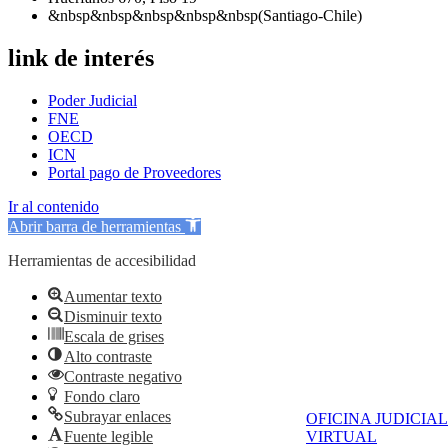
&nbsp&nbsp&nbsp&nbsp&nbsp(Santiago-Chile)
link de interés
Poder Judicial
FNE
OECD
ICN
Portal pago de Proveedores
Ir al contenido
Abrir barra de herramientas
Herramientas de accesibilidad
Aumentar texto
Disminuir texto
Escala de grises
Alto contraste
Contraste negativo
Fondo claro
Subrayar enlaces
OFICINA JUDICIAL
Fuente legible
VIRTUAL