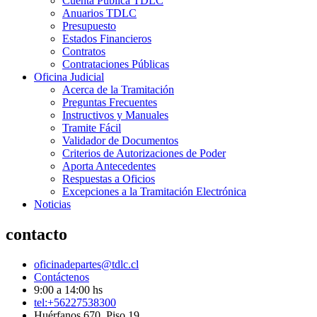
Cuenta Pública TDLC
Anuarios TDLC
Presupuesto
Estados Financieros
Contratos
Contrataciones Públicas
Oficina Judicial
Acerca de la Tramitación
Preguntas Frecuentes
Instructivos y Manuales
Tramite Fácil
Validador de Documentos
Criterios de Autorizaciones de Poder
Aporta Antecedentes
Respuestas a Oficios
Excepciones a la Tramitación Electrónica
Noticias
contacto
oficinadepartes@tdlc.cl
Contáctenos
9:00 a 14:00 hs
tel:+56227538300
Huérfanos 670, Piso 19