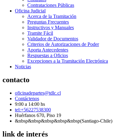
Contrataciones Públicas
Oficina Judicial
Acerca de la Tramitación
Preguntas Frecuentes
Instructivos y Manuales
Tramite Fácil
Validador de Documentos
Criterios de Autorizaciones de Poder
Aporta Antecedentes
Respuestas a Oficios
Excepciones a la Tramitación Electrónica
Noticias
contacto
oficinadepartes@tdlc.cl
Contáctenos
9:00 a 14:00 hs
tel:+56227538300
Huérfanos 670, Piso 19
&nbsp&nbsp&nbsp&nbsp&nbsp(Santiago-Chile)
link de interés