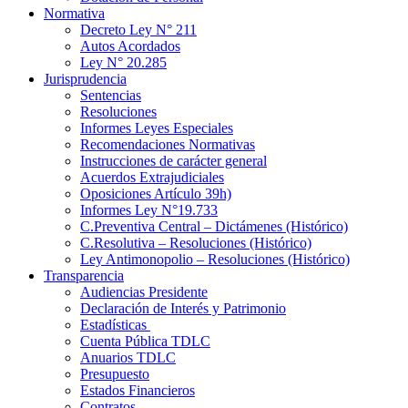
Normativa
Decreto Ley N° 211
Autos Acordados
Ley N° 20.285
Jurisprudencia
Sentencias
Resoluciones
Informes Leyes Especiales
Recomendaciones Normativas
Instrucciones de carácter general
Acuerdos Extrajudiciales
Oposiciones Artículo 39h)
Informes Ley N°19.733
C.Preventiva Central – Dictámenes (Histórico)
C.Resolutiva – Resoluciones (Histórico)
Ley Antimonopolio – Resoluciones (Histórico)
Transparencia
Audiencias Presidente
Declaración de Interés y Patrimonio
Estadísticas
Cuenta Pública TDLC
Anuarios TDLC
Presupuesto
Estados Financieros
Contratos