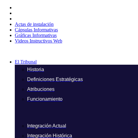
Ir
al
contenido
Actas de instalación
Cápsulas Informativas
Gráficas Informativas
Videos Instructivos Web
El Tribunal
Historia
Definiciones Estratégicas
Atribuciones
Funcionamiento
Integración Actual
Integración Histórica