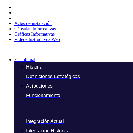
Ir
al
contenido
Actas de instalación
Cápsulas Informativas
Gráficas Informativas
Videos Instructivos Web
El Tribunal
Historia
Definiciones Estratégicas
Atribuciones
Funcionamiento
Integración Actual
Integración Histórica