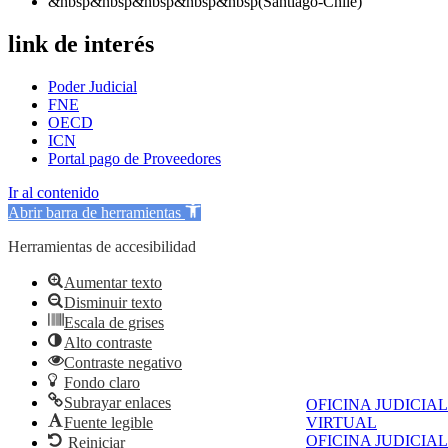
&nbsp&nbsp&nbsp&nbsp&nbsp(Santiago-Chile)
link de interés
Poder Judicial
FNE
OECD
ICN
Portal pago de Proveedores
Ir al contenido
Abrir barra de herramientas
Herramientas de accesibilidad
Aumentar texto
Disminuir texto
Escala de grises
Alto contraste
Contraste negativo
Fondo claro
Subrayar enlaces
OFICINA JUDICIAL
Fuente legible
VIRTUAL
OFICINA JUDICIAL
Reiniciar