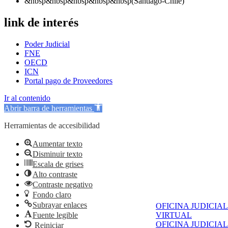
&nbsp&nbsp&nbsp&nbsp&nbsp(Santiago-Chile)
link de interés
Poder Judicial
FNE
OECD
ICN
Portal pago de Proveedores
Ir al contenido
Abrir barra de herramientas
Herramientas de accesibilidad
Aumentar texto
Disminuir texto
Escala de grises
Alto contraste
Contraste negativo
Fondo claro
Subrayar enlaces
OFICINA JUDICIAL
Fuente legible
VIRTUAL
OFICINA JUDICIAL
Reiniciar