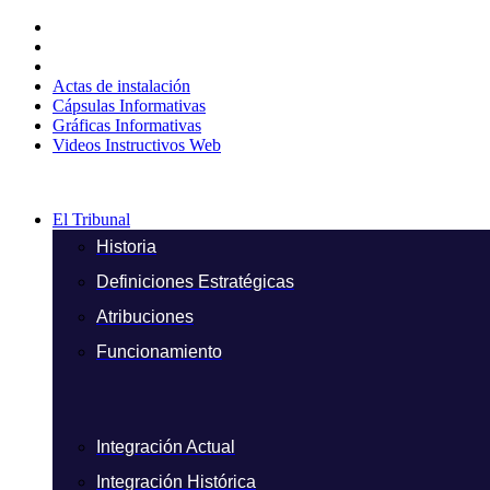
Ir
al
contenido
Actas de instalación
Cápsulas Informativas
Gráficas Informativas
Videos Instructivos Web
El Tribunal
Historia
Definiciones Estratégicas
Atribuciones
Funcionamiento
Integración Actual
Integración Histórica