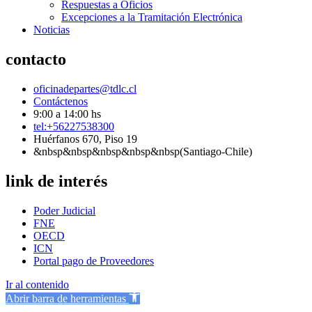
Respuestas a Oficios
Excepciones a la Tramitación Electrónica
Noticias
contacto
oficinadepartes@tdlc.cl
Contáctenos
9:00 a 14:00 hs
tel:+56227538300
Huérfanos 670, Piso 19
&nbsp&nbsp&nbsp&nbsp&nbsp(Santiago-Chile)
link de interés
Poder Judicial
FNE
OECD
ICN
Portal pago de Proveedores
Ir al contenido
Abrir barra de herramientas