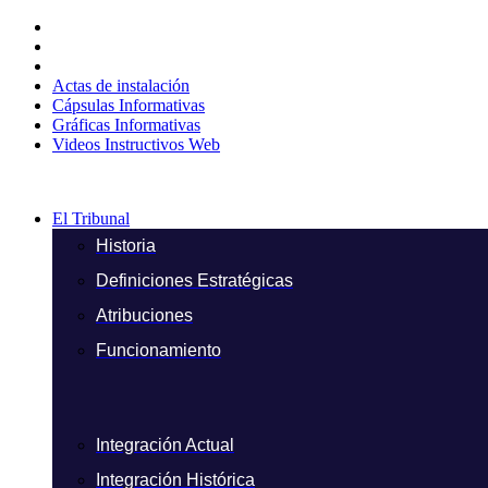
Ir
al
contenido
Actas de instalación
Cápsulas Informativas
Gráficas Informativas
Videos Instructivos Web
El Tribunal
Historia
Definiciones Estratégicas
Atribuciones
Funcionamiento
Integración Actual
Integración Histórica