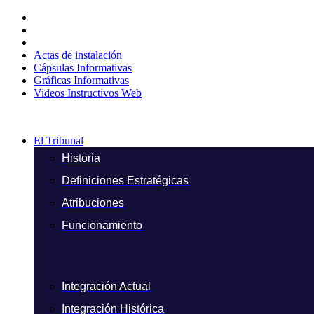
Ir
al
contenido
Actas de instalación
Cápsulas Informativas
Gráficas Informativas
Videos Instructivos Web
El Tribunal
Historia
Definiciones Estratégicas
Atribuciones
Funcionamiento
Integración Actual
Integración Histórica