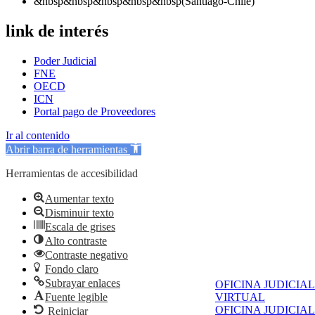
&nbsp&nbsp&nbsp&nbsp&nbsp(Santiago-Chile)
link de interés
Poder Judicial
FNE
OECD
ICN
Portal pago de Proveedores
Ir al contenido
Abrir barra de herramientas
Herramientas de accesibilidad
Aumentar texto
Disminuir texto
Escala de grises
Alto contraste
Contraste negativo
Fondo claro
Subrayar enlaces
OFICINA JUDICIAL
Fuente legible
VIRTUAL
OFICINA JUDICIAL
Reiniciar